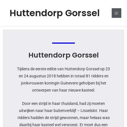
Ga
Bericht
Main
Huttendorp Gorssel
naar
navigatie
Men
de
inhoud
Huttendorp Gorssel
Tijdens de eerste editie van Huttendorp Gorssel op 23
en 24 augustus 2018 hebben in totaal 81 ridders en
jonkvrouwen koningin Guinevere geholpen bij het
ontwerpen van haar nieuwe kasteel.
Door een strijd in haar thuisland, had zij moeten
uitwijken naar haar buitenverblijf – IJsselslot. Haar
ridders hadden de strijd gewonnen, maar helaas was
daarbij haar kasteel wel verwoest. Er moet dus een