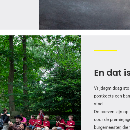
En dat i
Vrijdagmiddag ston
postkoets een ba
stad.
De boeven zijn op
door de premiejag
burgemeester, die