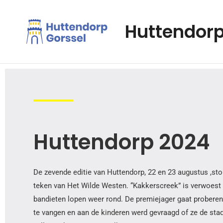
Ga
Bericht
naar
navigatie
Huttendorp
de
inhoud
Huttendorp 2024
De zevende editie van Huttendorp, 22 en 23 augustus ,sto
teken van Het Wilde Westen. “Kakkerscreek” is verwoest
bandieten lopen weer rond. De premiejager gaat probere
te vangen en aan de kinderen werd gevraagd of ze de sta