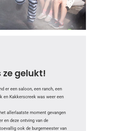
s ze gelukt!
d er een saloon, een ranch, een
nk en Kakkerscreek was weer een
 het allerlaatste moment gevangen
er en deze ontving van de
 toevallig ook de burgemeester van