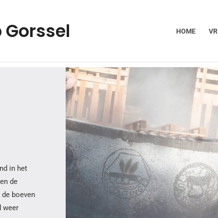
 Gorssel
HOME
VR
nd in het
 en de
n de boeven
d weer