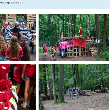
endorpgorssel.nl
.